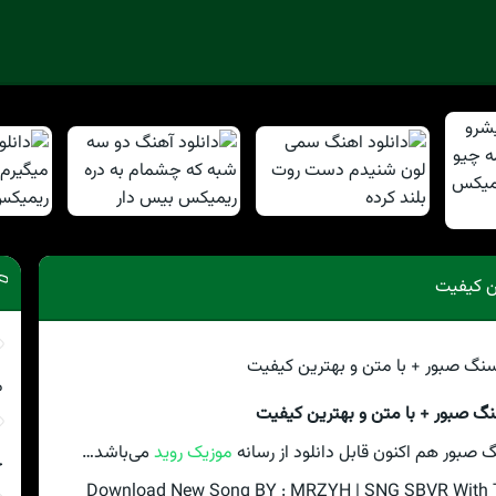
ن کیفیت
م
گ صبور + با متن و بهترین کیفیت
 صبور هم اکنون قابل دانلود از رسانه
موزیک روید
می‌باشد…
چ
Download New Song BY : MRZYH | SNG SBVR With Tex