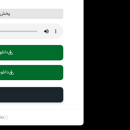
پخش آ
دانلو
دانلو
دان