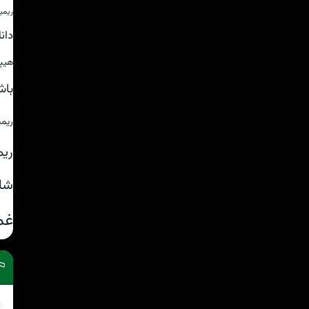
ریمی
دان
هیپ
باش
ریم
ریم
شا
غم