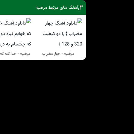
آهنگ های مرتبط مرضیه
مرضیه - چهار مضراب
مرضیه - خدا کنه که 