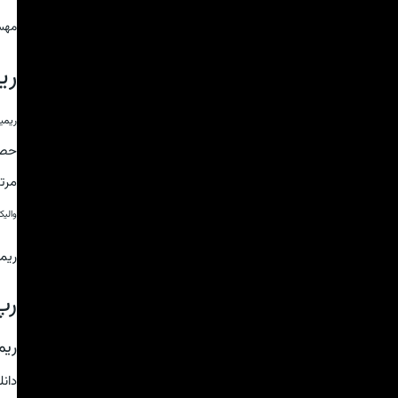
مهس
ری
ریمی
حص
مرت
والی
ریم
رپ
ریم
دان