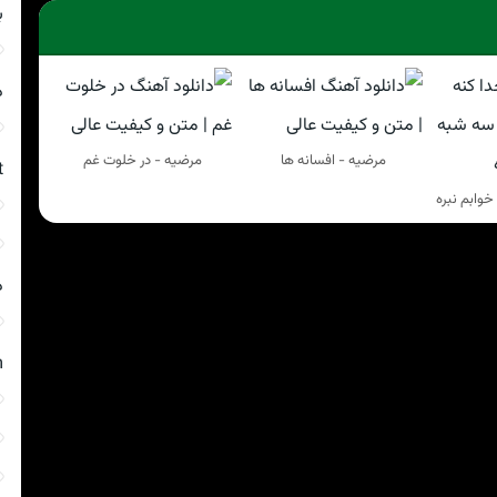
ب
د
مرضیه - افسانه ها
مرضیه - در خلوت غم
t
خوابم نبره
د
m