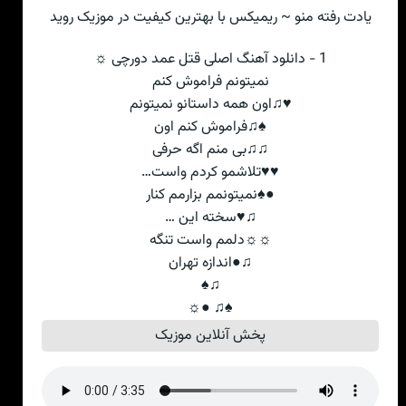
یادت رفته منو ~ ریمیکس با بهترین کیفیت در موزیک روید
1 - دانلود آهنگ اصلی قتل عمد دورچی ☼
نمیتونم فراموش کنم
♥♫اون همه داستانو نمیتونم
♠♫فراموش کنم اون
♫♫بی منم اگه حرفی
♥♥تلاشمو کردم واست…
●♠نمیتونمم بزارمم کنار
♫♥سخته این …
☼☼دلمم واست تنگه
♫●اندازه تهران
♫♠
♠♫ ●☼
پخش آنلاین موزیک