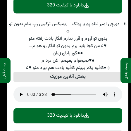
دانلود با کیفیت 320
6 - دورچی امیر تتلو پوریا پوتک - ریمیکس ترکیبی رپ بنام بدون تو
☼
بدون تو آروم و قرار ندارم انگار یادت رفته منو
♥♫من کجا باید برم بدون تو انگار رو هوام…
●●گور بابای زمان
♠♥نمیخوام بفهمم الان دردام
پست بعدی
پست قبلی
☼♠کافیه یکم ببینم کافیه یادت هم بیاد منو ♥♫
پخش آنلاین موزیک
دانلود با کیفیت 320