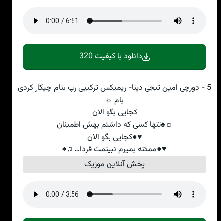
دانلود با کیفیت 320
5 - دورچی امین تیجی دینا- ریمیکس ترکیبی رپ بنام چیکار کردی
بام ☼
کجایی بگو الان
☼♠تنها کسی که داشتم بهش اطمینان
♥●کجایی بگو الان
♥●ممکنه بمیرم نبینمت فردا… ♫♠
پخش آنلاین موزیک