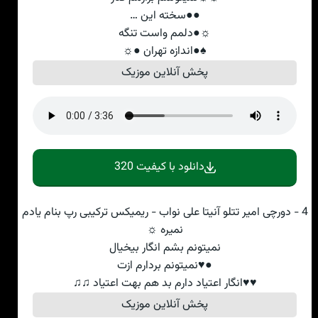
●●سخته این …
☼●دلمم واست تنگه
♠●اندازه تهران ●☼
پخش آنلاین موزیک
دانلود با کیفیت 320
4 - دورچی امیر تتلو آنیتا علی نواب - ریمیکس ترکیبی رپ بنام یادم
نمیره ☼
نمیتونم بشم انگار بیخیال
●♥نمیتونم بردارم ازت
♥♥انگار اعتیاد دارم بد هم بهت اعتیاد ♫♫
پخش آنلاین موزیک