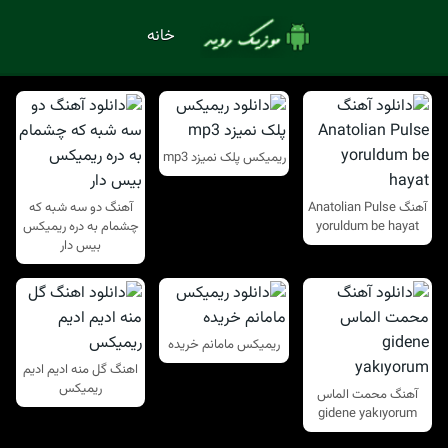
خانه
ریمیکس پلک نمیزد mp3
آهنگ Anatolian Pulse
آهنگ دو سه شبه که
yoruldum be hayat
چشمام به دره ریمیکس
بیس دار
ریمیکس مامانم خریده
اهنگ گل منه ادیم ادیم
ریمیکس
آهنگ محمت الماس
gidene yakıyorum