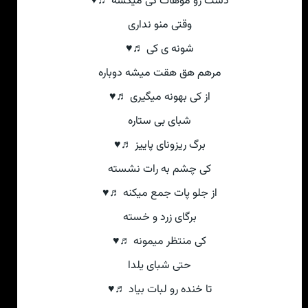
دست رو موهات کی میکشه ♬♥
وقتی منو نداری
شونه ی کی ♬♥
مرهم هق هقت میشه دوباره
از کی بهونه میگیری ♬♥
شبای بی ستاره
برگ ریزونای پاییز ♬♥
کی چشم به رات نشسته
از جلو پات جمع میکنه ♬♥
برگای زرد و خسته
کی منتظر میمونه ♬♥
حتی شبای یلدا
تا خنده رو لبات بیاد ♬♥