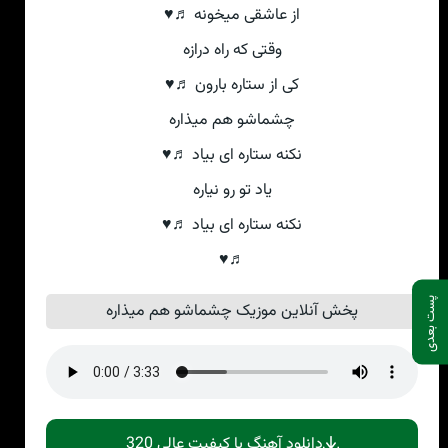
از عاشقی میخونه ♬♥
وقتی که راه درازه
کی از ستاره بارون ♬♥
چشماشو هم میذاره
نکنه ستاره ای بیاد ♬♥
یاد تو رو نیاره
نکنه ستاره ای بیاد ♬♥
♬♥
پست بعدی
پخش آنلاین موزیک چشماشو هم میذاره
دانلود آهنگ با کیفیت عالی 320