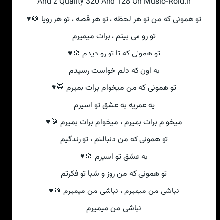
And 2 Quality 320 And 128 On Music-Roid.ir
تو همونی که من تو هر لحظه ، تو هر قصه ، تو هر رویا 🥁♥
تو رو می بینم ، برات میمیرم
تو همونی که تا تو رو دیدم 🥁♥
به اون که دلم خواست رسیدم
تو همونی که من میخوام برات بمیرم 🥁♥
یه عمریه به عشق تو اسیرم
میخوام برات بمیرم ، میخوام برات بمیرم 🥁♥
تو همونی که من دنبالتم ، تو زندگیم
به عشق تو اسیرم 🥁♥
تو همونی که من روز و شبا تو فکرتم
نباشی من میمیرم ، نباشی من میمیرم 🥁♥
نباشی من میمیرم