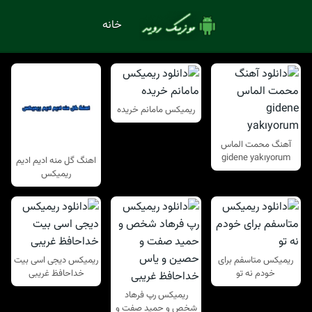
خانه
ریمیکس مامانم خریده
آهنگ محمت الماس
gidene yakıyorum
اهنگ گل منه ادیم ادیم
ریمیکس
ریمیکس متاسفم برای
ریمیکس دیجی اسی بیت
خودم نه تو
خداحافظ غریبی
ریمیکس رپ فرهاد
شخص و حمید صفت و