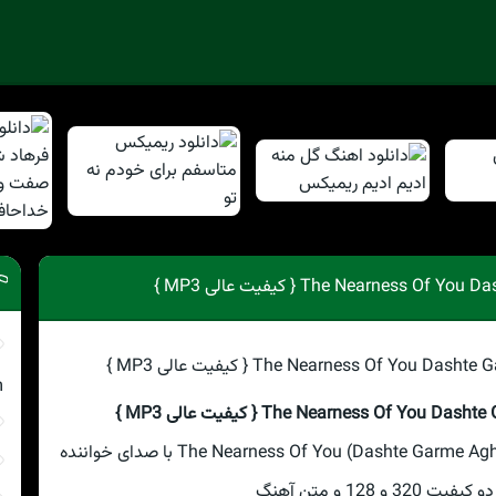
m
ترانه ای دیگر در این ساعت بنام The Nearness Of You (Dashte Garme Aghooshe To) با صدای خواننده
3 و 128 و متن آهنگ