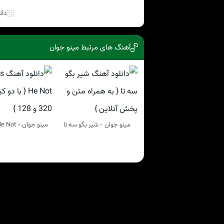
دان
آهنگ های مرتبط مینو جوان
مینو جوان - شیر بگو سه تا
مینو جوان - Why Is He Not