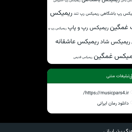
ریمیکس رپ انگیزشی
کس یاس
ریمیکس
یکس رپ باشگاهی
ریمیکس رپ تند
 غمگین
ریمیکس رپ و پاپ
ریمیکس رپ و
ریمیکس عاشقانه
ریمیکس شاد
میکس غمگین
ریمیکس قدیمی
تبلیغات متنی
https://musicpars4.ir/
دانلود رمان ایرانی
نگ برتر ایرانی