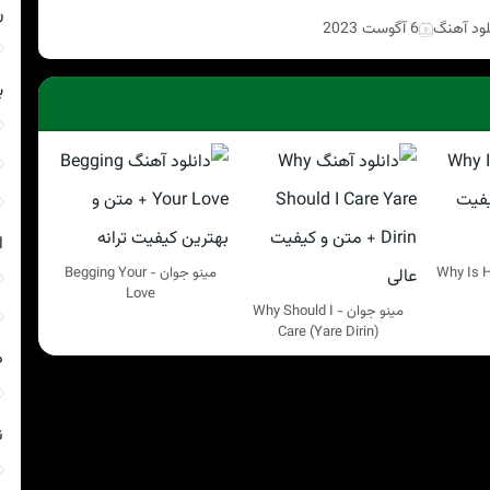
ر
لود آهنگ
6 آگوست 2023
ب
ا
مینو جوان - Begging Your
Love
مینو جوان - Why Should I
Care (Yare Dirin)
د
ن