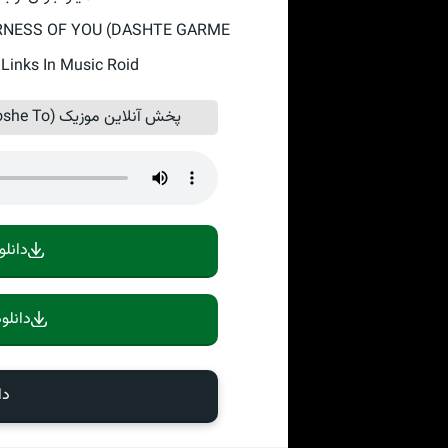
ARNESS OF YOU (DASHTE GARME
Links In Music Roid
پخش آنلاین موزیک The Nearness Of You (Dashte Garme Aghooshe To)
دانلو
دانلو
دا