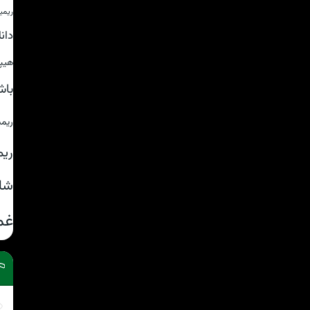
ریمی
دان
هیپ
باش
ریم
ریم
شا
غم