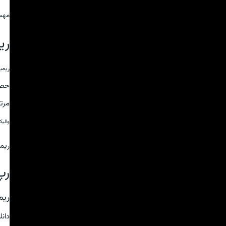
مهس
ری
ریمی
حص
مرت
والی
ریم
رپ
ریم
دان