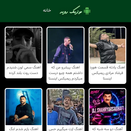
خانه
اهنگ یادته قسمت هورد
اهنگ پیشرو من که
اهنگ سمی لون شنیدم
فرشاد مرادی ریمیکس
داشتم همه چیو درست
دست روت بلند کرده
اینستا
میکردم ریمیکس اینستا
آهنگ دو سه شبه که
اهنگ ازت میگیرم حس
اهنگ بازم شدم لنگ