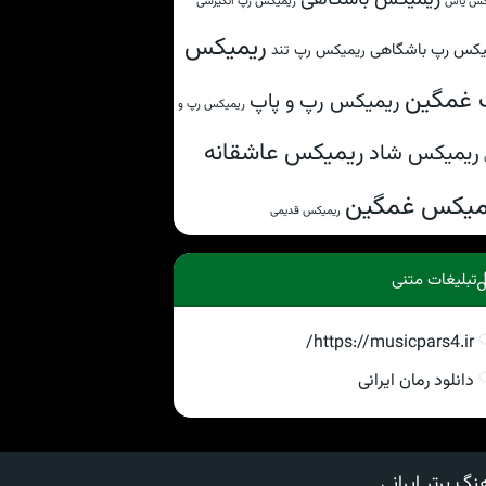
ریمیکس رپ انگیزشی
کس یاس
ریمیکس
یکس رپ باشگاهی
ریمیکس رپ تند
 غمگین
ریمیکس رپ و پاپ
ریمیکس رپ و
ریمیکس عاشقانه
ریمیکس شاد
میکس غمگین
ریمیکس قدیمی
تبلیغات متنی
https://musicpars4.ir/
دانلود رمان ایرانی
نگ برتر ایرانی