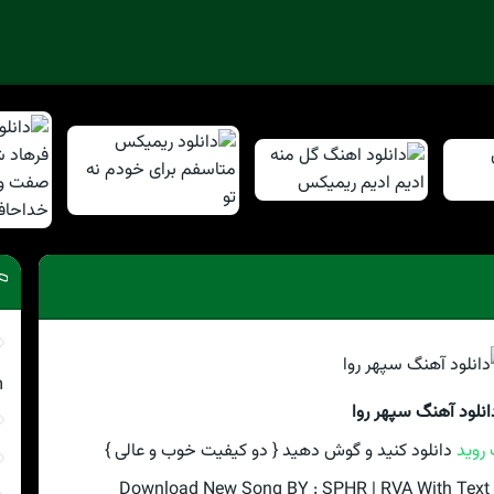
m
انلود آهنگ سپهر روا
روید
دانلود کنید و گوش دهید { دو کیفیت خوب و عالی }
Download New Song BY : SPHR | RVA With Text A