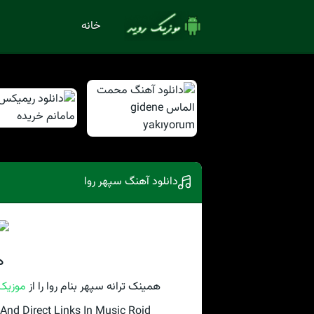
خانه
دانلود آهنگ سپهر روا
د
همینک ترانه سپهر بنام روا را از
موزیک 
nd Direct Links In Music Roid