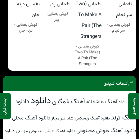
کورش یغمایی -
پدر
کورش یغمایی -
کورش یغمایی -
سرانجام
درنه جان
کورش یغمایی -
(Two To Make
A Pair (The
Strangers
کلمات کلیدی
دانلود
آهنگ غمگین
دانلود
پست بعدی
آهنگ عاشقانه
پست قبلی
آهنگ شاد
آهنگ ترند
دانلود آهنگ محلی
دانلود آهنگ ریمیکس شاد غیر مجاز
دانلود آهنگ هوش مصنوعی
دانلود
دانلود آهنگ هوش مصنوعی مهستی