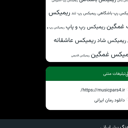
ریمیکس رپ انگیزشی
کس یاس
ریمیکس
یکس رپ باشگاهی
ریمیکس رپ تند
 غمگین
ریمیکس رپ و پاپ
ریمیکس رپ و
ریمیکس عاشقانه
ریمیکس شاد
میکس غمگین
ریمیکس قدیمی
تبلیغات متنی
https://musicpars4.ir/
دانلود رمان ایرانی
نگ برتر ایرانی