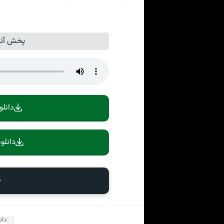
پخش آنل
دانلو
دانلو
د
دان