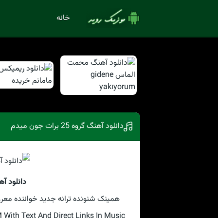
خانه
دانلود آهنگ گروه 25 برات جون میدم
دانلود آهنگ گروه
همینک شنونده ترانه جدید خواننده معروف گروه 25 بنام برات جون 
th Text And Direct Links In Music