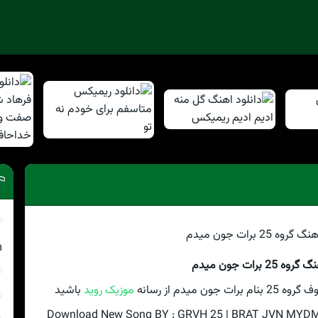
m
 25 برات جون میدم
میدم از رسانه
موزیک روید
باشید
Download New Song BY : GRVH 25 | BRAT JVN MYDM Wi