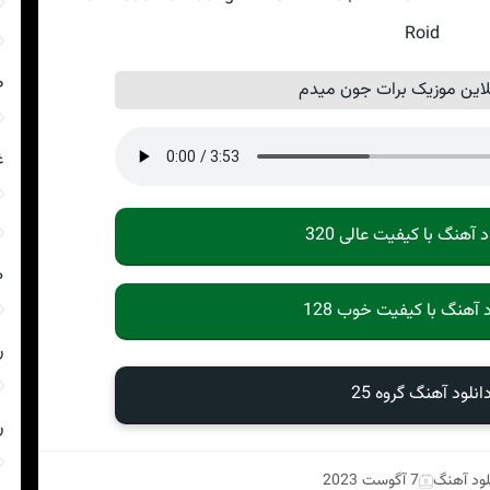
Roid
ص
این موزیک برات جون میدم
غ
د آهنگ با کیفیت عالی 320
ه
د آهنگ با کیفیت خوب 128
ر
انلود آهنگ گروه 25
ر
لود آهنگ
7 آگوست 2023