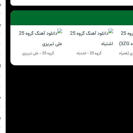
ر
ب
ب کاری (همراه
گروه 25 - اشتباه
گروه 25 - علی تبریزی
ا
د
ن