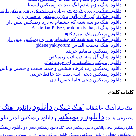
دانلود اهنگ بازم شدم لنگ صدات ریمیکس اینستا
دانلود اهنگ زیرو رو کردم خیابونارو دنبالت عزیزم ریمیکس اینس
دانلود اهنگ ترکی الان یالان یالان ریمیکس با صدای زن
دانلود آهنگ دو سه شبه که چشمام به دره ریمیکس بیس دار
دانلود آهنگ Anatolian Pulse yoruldum be hayat
دانلود ریمیکس پلک نمیزد mp3
دانلود آهنگ دو سه شبه که چشمام به دره ریمیکس بیس دار
دانلود آهنگ محمت الماس gidene yakıyorum
دانلود ریمیکس مامانم خریده
دانلود اهنگ گل منه ادیم ادیم ریمیکس
دانلود ریمیکس متاسفم برای خودم نه تو
دانلود ریمیکس رپ فرهاد شخص و حمید صفت و حصین و یاس 
دانلود ریمیکس دیجی اسی بیت خداحافظ غریبی
دانلود ریمیکس دیجی فاما حبس ابدی
کلمات کلیدی
دانلود
آهنگ غمگین
دانلود آهنگ ت
آهنگ عاشقانه
آهنگ شاد
دانلود ریمیکس
دانلود ریمیکس امیر تتلو
مصنوعی هایده
دانلود ریمی
دانلود ریمیکس دیس لاو
دانلود ریمیکس دیجی والیکس
دانلود ریمیکس دیجی گلد
ریمیکس محلی
دانلود ریمیکس مسلک
دان
دانلود ریمیکس معین
دانلود ریمیکس مهستی