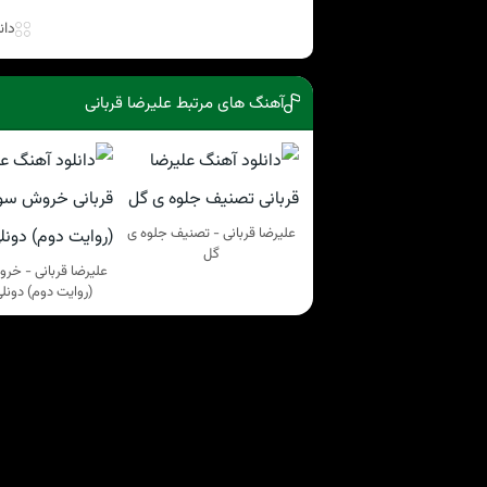
دان
آهنگ های مرتبط علیرضا قربانی
علیرضا قربانی - تصنیف جلوه ی
گل
علیرضا قربانی - خر
(روایت دوم) دونلی