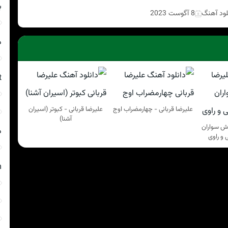
ب
لود آهنگ
8 آگوست 2023
د
t
علیرضا قربانی - چهارمضراب اوج
علیرضا قربانی - کبوتر (اسیران
آشنا)
وش سواران
د
 و راوی
m