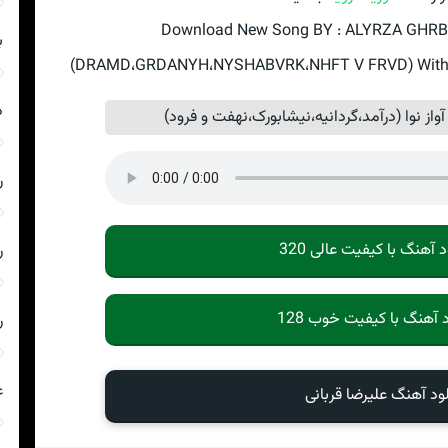
Download New Song BY : ALYRZA GHRB
ب
(DRAMD،GRDANYH،NYSHABVRK،NHFT V FRVD) With Tex
د
از نوا (درآمد،گردانیه،نیشابورک،نهفت و فرود)
ر
د آهنگ با کیفیت عالی 320
ر
د آهنگ با کیفیت خوب 128
ر
ع
لود آهنگ علیرضا قربانی