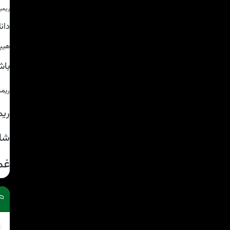
ریمی
دان
هیپ
باش
ریم
ریم
شا
غم