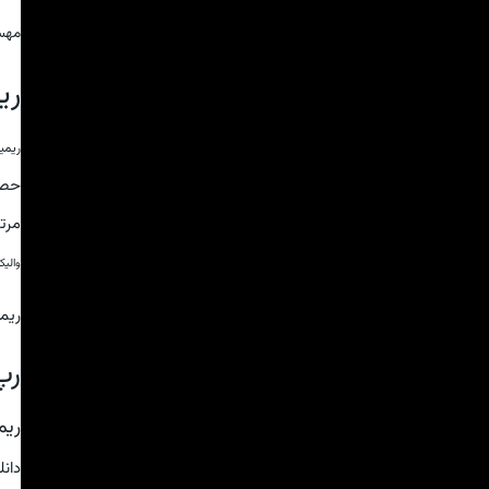
مهس
ری
ریمی
حص
مرت
والی
ریم
رپ
ریم
دان