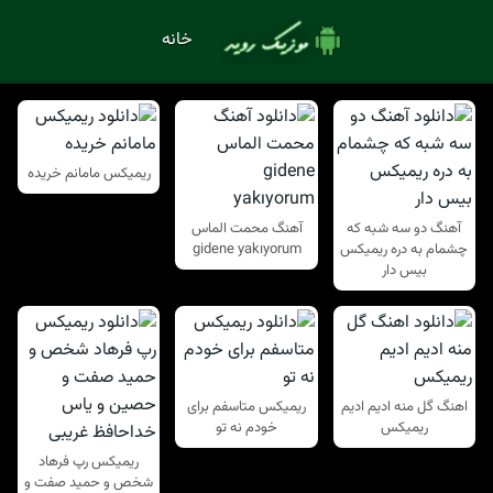
خانه
ریمیکس مامانم خریده
آهنگ دو سه شبه که
آهنگ محمت الماس
چشمام به دره ریمیکس
gidene yakıyorum
بیس دار
اهنگ گل منه ادیم ادیم
ریمیکس متاسفم برای
ریمیکس
خودم نه تو
ریمیکس رپ فرهاد
شخص و حمید صفت و