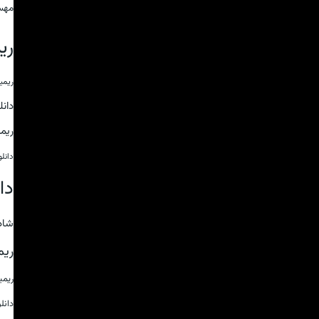
مهس
ری
ریمی
دان
ریم
دانل
دا
شاد
ریم
ریم
دانل