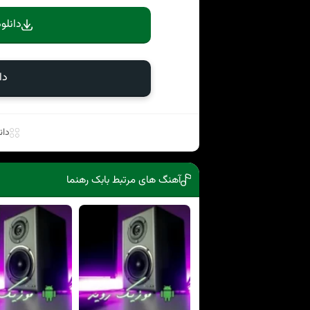
دانلو
دا
دان
آهنگ های مرتبط بابک رهنما