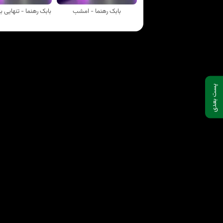
بابک رهنما - امشب
بابک رهنما - تنهایی 
پست بعدی