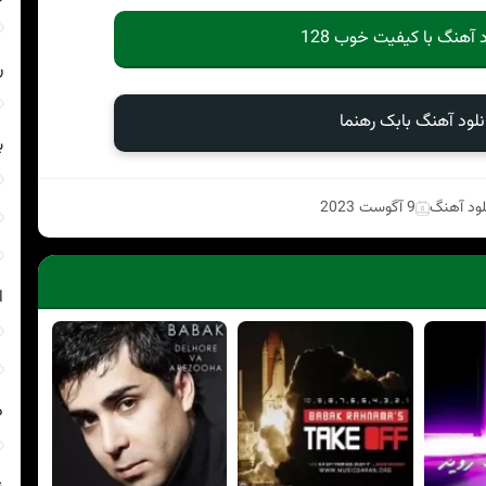
د آهنگ با کیفیت خوب 128
ر
نلود آهنگ بابک رهنما
ب
لود آهنگ
9 آگوست 2023
ا
د