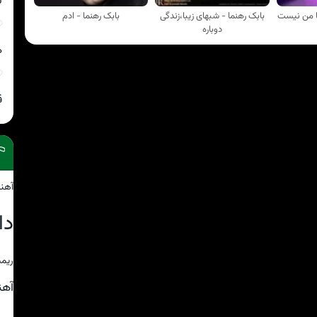
ن
با من نیست
بابک رهنما - شبهای زیبا،زندگی
بابک رهنما - ادم
دوباره
ه
ق
آهن
دا
ریمی
آه