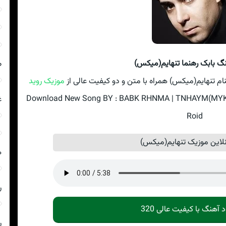
نگ بابک رهنما تنهایم(میکس)
ص
نام تنهایم(میکس) همراه با متن و دو کیفیت عالی از
موزیک روید
Download New Song BY : BABK RHNMA | TNHAYM(MYKS) 
غ
Roid
این موزیک تنهایم(میکس)
ه
ر
د آهنگ با کیفیت عالی 320
ر