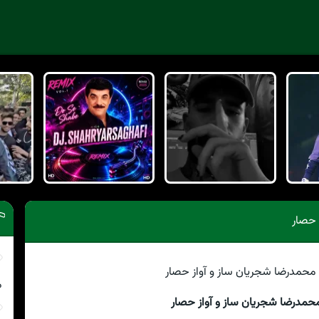
 حصار
م
حمدرضا شجریان ساز و آواز حصار