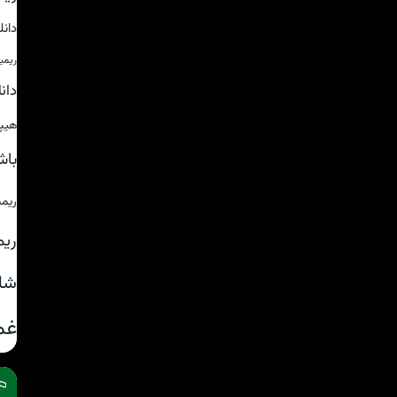
دان
ریمی
دان
هیپ
باش
ریم
ریم
شا
غم