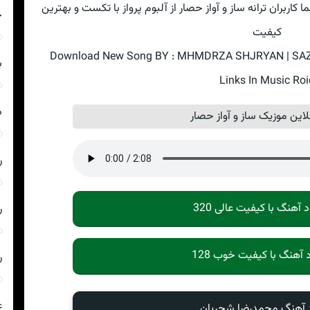
اربران ترانه ساز و آواز حصار از آلبوم پرواز با تکست و بهترین
چ
کیفیت
Download New Song BY : MHMDRZA SHJRYAN | SAZ V
ب
Links In Music Roi
د
این موزیک ساز و آواز حصار
ر
د آهنگ با کیفیت عالی 320
ر
د آهنگ با کیفیت خوب 128
ر
ع
د آهنگ محمدرضا شجریان