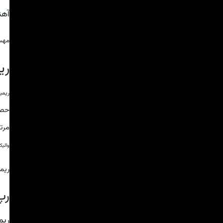
آه
مهس
ری
ریمی
حص
مرت
والی
ریم
رپ
ریم