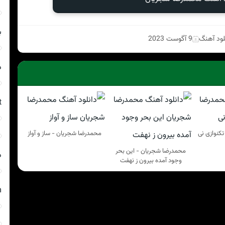
ب
لود آهنگ
9 آگوست 2023
د
t
کنوازی نی
محمدرضا شجریان - ساز و آواز
محمدرضا شجریان - این بحر
د
وجود آمده بیرون ز نهفت
m