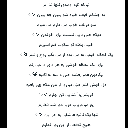
تو که تازه اومدی تنها نذارم
به چشام خوب خیره شو ببین چه پیرن 🥁♡
منو دریاب خوب من دارم می میرم
دیگه حتی نایی نیست برای خوندن 🥁♡
خیلی وقته تو سکوت غم اسیرم
یک لحظه خوبی به من بده از من بگیر روح و تنم 🥁♡
برای یک لحظه خوشی به هر دری در می زنم
برگردون عمر رفتمو حتی واسه یه ثانیه 🥁♡
دل خوش کنم حتی دو روز از من مگه چی باقیه
غربتم رو آشنایی کن بهارم 🥁♡
روزامو دریاب عزیز دور شد قطارم
تنها یک ثانیه عاشقی به جز این 🥁♡
هیچ توقعی از این روزا ندارم