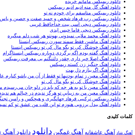
دانلود ریمیکس مامانم خریده
دانلود اهنگ گل منه ادیم ادیم ریمیکس
دانلود ریمیکس متاسفم برای خودم نه تو
دانلود ریمیکس رپ فرهاد شخص و حمید صفت و حصین و یاس 
دانلود ریمیکس دیجی اسی بیت خداحافظ غریبی
دانلود ریمیکس دیجی فاما حبس ابدی
دانلود اهنگ محمد ملایی نمیدونی بهونتو هر شب دلم میگیره
دانلود اهنگ ماشین فقط سمند سورن ریمیکس اینستا
دانلود اهنگ خوشگل کی تو بگو مال کی تو ریمیکس اینستا
دانلود آهنگ گفته بودم اگه برگردی دوباره ریمیکس اینستاگرام
دانلود اهنگ اصلا خبر داری چقدر دلتنگتم بی معرفت ریمیکس
دانلود اهنگ چنگیز زن کسته ریمیکس
دانلود آهنگ اگ ببازم دل بهت
دانلود آهنگ معین ز تمام بودنیها تو فقط از آن من باشو کنارم 
دانلود آهنگ خوشگل کی تو بگو مال کی تو
دانلود آهنگ معین با تو به هر چه که باید در دلو جان می‌رسیدم 
دانلود آهنگ معین من به زیباییِ تو هرگز ندیدم در خیالم هم ندیدم
دانلود ریمیکس ترکیبی فرهاد جهانگیری و هیچکس و رامین تجنگ
دانلود آهنگ بیدل برزویی هنوزم تو این قلب من عشق تو کم نمی
کلمات کلیدی
دانلود
آهنگ غمگین
دانلود آهنگ ت
آهنگ عاشقانه
آهنگ شاد