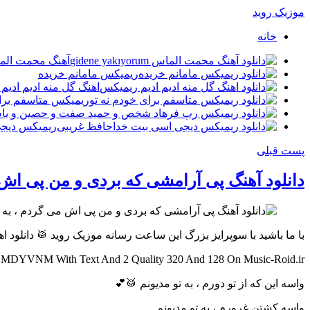
موزیک روید
خانه
آهنگ محمت الماس yakıyorum
ریمیکس مامانم خریده
اهنگ گل منه ادیم ادیم
ریمیکس متاسفم برای
ریمیکس دیجی
پست قبلی
دانلود آهنگ پی آرامشی که بردی و من پی اش 
با ما باشید با سوپرایز بزرگ این ساعت رسانه موزیک روید 🥁 دانلود
NM With Text And 2 Quality 320 And 128 On Music-Roid.ir
واسه این که از تو دورم ، به تو مدیونم 🥁💕
واسه کشتن غرورم ، به تو مدیونم