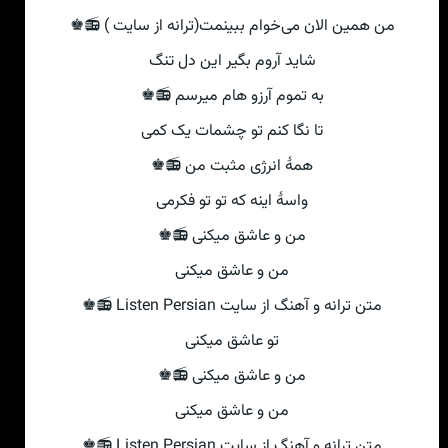
من همین الان می‌خوام ببینمت(ترانه از سایت ) 📻♚
شاید آروم بگیر این دل تنگ
به تموم آرزو هام میرسم 📻♚
تا نگا کنم تو چشمات یک کمی‌
همهٔ انرژی مثبت من 📻♚
واسهٔ اینه که تو تو فکرمی
من و عاشق میکنی‌ 📻♚
من و عاشق میکنی‌
متن ترانه و آهنگ از سایت Listen Persian 📻♚
تو عاشق میکنی‌
من و عاشق میکنی‌ 📻♚
من و عاشق میکنی‌
متن ترانه و آهنگ از سایت Listen Persian 📻♚