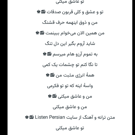
تو عاشق میکنی‌
تو و عشق و کلی‌ قربون صدقات 📻♚
من و ذوق اینهمه حرف قشنگ
من همین الان می‌خوام ببینمت 📻♚
شاید آروم بگیر این دل تنگ
به تموم آرزو هام میرسم 📻♚
تا نگا کنم تو چشمات یک کمی‌
همهٔ انرژی مثبت من 📻♚
واسهٔ اینه که تو تو فکرمی
من و عاشق میکنی‌ 📻♚
من و عاشق میکنی‌
متن ترانه و آهنگ از سایت Listen Persian 📻♚
تو عاشق میکنی‌