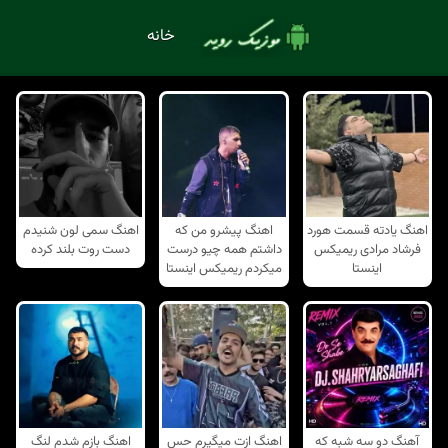
خانه
اهنگ یادته قسمت هورد
اهنگ پیشرو من که
اهنگ سمی لون شنیدم
فرشاد مرادی ریمیکس
داشتم همه چیو درست
دست روت بلند کرده
اینستا
میکردم ریمیکس اینستا
آهنگ دو سه شبه که
اهنگ ازت میگیرم حس
اهنگ بازم شدم لنگ