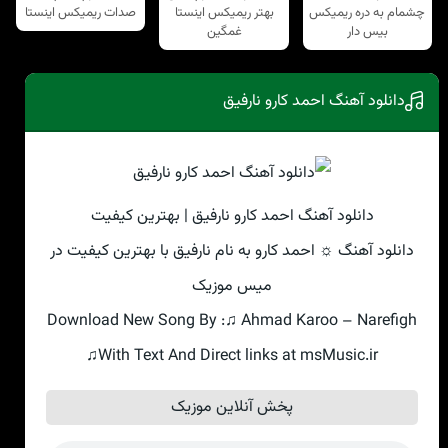
چشمام به دره ریمیکس
بهتر ریمیکس اینستا
صدات ریمیکس اینستا
بیس دار
غمگین
دانلود آهنگ احمد کارو نارفیق
دانلود آهنگ احمد کارو نارفیق | بهترین کیفیت
دانلود آهنگ ☼ احمد کارو به نام نارفیق با بهترین کیفیت در
میس موزیک
Download New Song By :♫ Ahmad Karoo – Narefigh
♫With Text And Direct links at msMusic.ir
پخش آنلاین موزیک